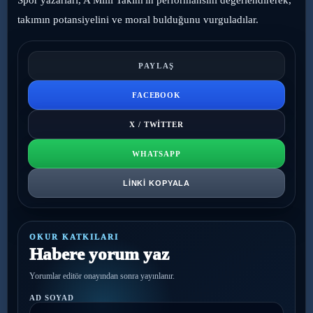
Spor yazarları, A Milli Takım'ın performansını değerlendirerek,
takımın potansiyelini ve moral bulduğunu vurguladılar.
PAYLAŞ
FACEBOOK
X / TWITTER
WHATSAPP
LINKI KOPYALA
OKUR KATKILARI
Habere yorum yaz
Yorumlar editör onayından sonra yayınlanır.
AD SOYAD