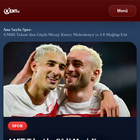
Menü
Ana Sayfa
›
Spor
›
›
Bursa
A Milli Takım'dan Güçlü Mesaj: Kuzey Makedonya'yı 4 0 Mağlup Etti
›
Gündem
›
Politika
›
Spor
›
Ekonomi
›
Eğitim
SPOR
›
Dünya