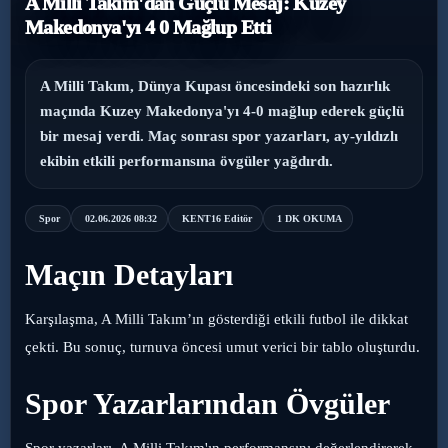
A Milli Takım'dan Güçlü Mesaj: Kuzey
Makedonya'yı 4 0 Mağlup Etti
›
Magazin
›
Sağlık
A Milli Takım, Dünya Kupası öncesindeki son hazırlık
maçında Kuzey Makedonya'yı 4-0 mağlup ederek güçlü
›
Yaşam
bir mesaj verdi. Maç sonrası spor yazarları, ay-yıldızlı
ekibin etkili performansına övgüler yağdırdı.
Spor
02.06.2026 08:32
KENT16 Editör
1 DK OKUMA
Maçın Detayları
Karşılaşma, A Milli Takım’ın gösterdiği etkili futbol ile dikkat
çekti. Bu sonuç, turnuva öncesi umut verici bir tablo oluşturdu.
Spor Yazarlarından Övgüler