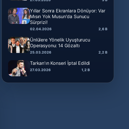
Yıllar Sonra Ekranlara Dönüyor: Var
Mısın Yok Musun'da Sunucu
Sürprizi!
02.04.2026
2,6 B
Ünlülere Yönelik Uyuşturucu
Operasyonu: 14 Gözaltı
25.03.2026
2,2 B
Tarkan'ın Konseri İptal Edildi
27.03.2026
1,2 B