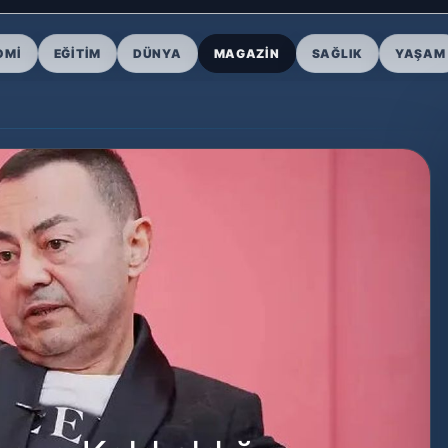
OMI
EĞITIM
DÜNYA
MAGAZIN
SAĞLIK
YAŞAM