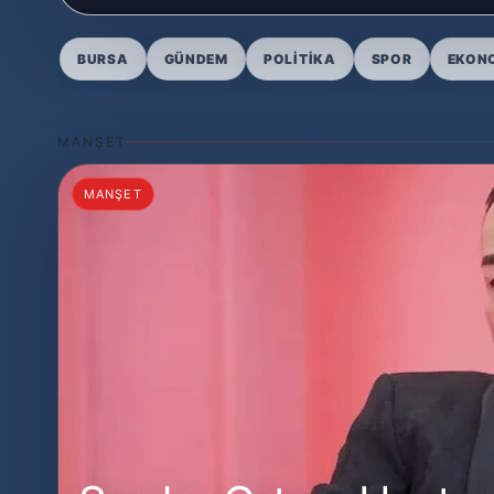
BURSA
GÜNDEM
POLITIKA
SPOR
EKON
MANŞET
MANŞET