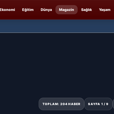
Ekonomi
Eğitim
Dünya
Magazin
Sağlık
Yaşam
TOPLAM: 204 HABER
SAYFA 1 / 9