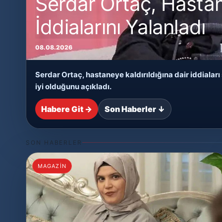
Serdar Ortaç, Hastane
İddialarını Yalanladı
08.08.2026
Serdar Ortaç, hastaneye kaldırıldığına dair iddial
iyi olduğunu açıkladı.
Habere Git →
Son Haberler ↓
SON HABERLER
MAGAZİN