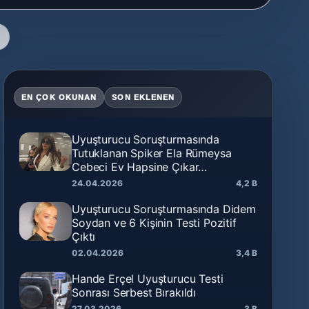
EN ÇOK OKUNAN
SON EKLENEN
Uyuşturucu Soruşturmasında
Tutuklanan Spiker Ela Rümeysa
Cebeci Ev Hapsine Çıkar…
24.04.2026
4,2 B
Uyuşturucu Soruşturmasında Didem
Soydan ve 6 Kişinin Testi Pozitif
Çıktı
02.04.2026
3,4 B
Hande Erçel Uyuşturucu Testi
Sonrası Serbest Bırakıldı
27.03.2026
3 B