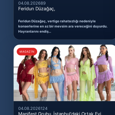
04.08.2026
89
Feridun Düzağaç,
Feridun Düzağaç, vertigo rahatsızlığı nedeniyle
konserlerine en az bir mevsim ara vereceğini duyurdu.
Hayranlarını endiş…
MAGAZİN
04.08.2026
124
Manifest Grubu, İstanbul'daki Ortak Evi