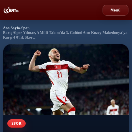
Menü
Ana Sayfa
›
Spor
›
›
Bursa
Barış Alper Yılmaz, A Milli Takım'da 3. Golünü Attı: Kuzey Makedonya'ya
Karşı 4 0'lık Skor…
›
Gündem
›
Politika
›
Spor
›
Ekonomi
›
Eğitim
›
SPOR
Dünya