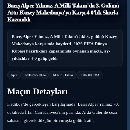
Barış Alper Yılmaz, A Milli Takım'da 3. Golünü
›
Magazin
Attı: Kuzey Makedonya'ya Karşı 4 0'lık Skorla
Kazanıldı
›
Sağlık
Barış Alper Yılmaz, A Milli Takım'daki 3. golünü Kuzey
›
Yaşam
Makedonya karşısında kaydetti. 2026 FIFA Dünya
Kupası hazırlıkları kapsamında oynanan maçta, ay-
yıldızlılar 4-0 galip geldi.
Spor
02.06.2026 00:04
KENT16 Editör
1 DK OKUMA
Maçın Detayları
Kadıköy'de gerçekleşen karşılaşmada, Barış Alper Yılmaz 70.
dakikada İrfan Can Kahveci'nin pasında, Arda Güler ile ceza
sahasına girerek düzgün bir vuruşla golünü attı.