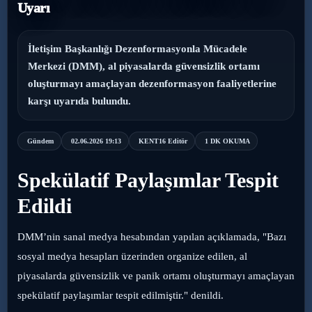
Uyarı
›
Magazin
İletişim Başkanlığı Dezenformasyonla Mücadele
›
Sağlık
Merkezi (DMM), al piyasalarda güvensizlik ortamı
oluşturmayı amaçlayan dezenformasyon faaliyetlerine
›
Yaşam
karşı uyarıda bulundu.
Gündem
02.06.2026 19:13
KENT16 Editör
1 DK OKUMA
Spekülatif Paylaşımlar Tespit
Edildi
DMM’nin sanal medya hesabından yapılan açıklamada, "Bazı
sosyal medya hesapları üzerinden organize edilen, al
piyasalarda güvensizlik ve panik ortamı oluşturmayı amaçlayan
spekülatif paylaşımlar tespit edilmiştir." denildi.