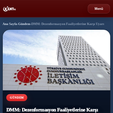
Menü
Ana Sayfa
›
Gündem
›
DMM: Dezenformasyon Faaliyetlerine Karşı Uyarı
›
Bursa
›
Gündem
›
Politika
›
Spor
›
Ekonomi
›
Eğitim
GÜNDEM
›
Dünya
DMM: Dezenformasyon Faaliyetlerine Karşı