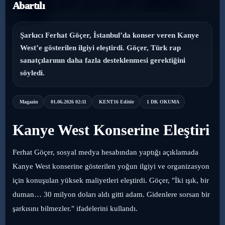
Abartılı
›
Magazin
Şarkıcı Ferhat Göçer, İstanbul’da konser veren Kanye
›
Sağlık
West’e gösterilen ilgiyi eleştirdi. Göçer, Türk rap
sanatçılarının daha fazla desteklenmesi gerektiğini
›
Yaşam
söyledi.
Magazin
01.06.2026 02:11
KENT16 Editör
1 DK OKUMA
Kanye West Konserine Eleştiri
Ferhat Göçer, sosyal medya hesabından yaptığı açıklamada
Kanye West konserine gösterilen yoğun ilgiyi ve organizasyon
için konuşulan yüksek maliyetleri eleştirdi. Göçer, "İki ışık, bir
duman… 30 milyon doları aldı gitti adam. Gidenlere sorsan bir
şarkısını bilmezler." ifadelerini kullandı.