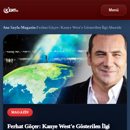
Menü
Ana Sayfa
›
Magazin
›
Ferhat Göçer: Kanye West'e Gösterilen İlgi Abartılı
›
Bursa
›
Gündem
›
Politika
›
Spor
›
Ekonomi
›
Eğitim
MAGAZIN
›
Dünya
Ferhat Göçer: Kanye West'e Gösterilen İlgi