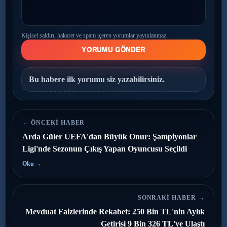
Kişisel saldırı, hakaret ve spam içeren yorumlar yayınlanmaz.
YORUMU GÖNDER
Bu habere ilk yorumu siz yazabilirsiniz.
← ÖNCEKI HABER
Arda Güler UEFA'dan Büyük Onur: Şampiyonlar
Ligi'nde Sezonun Çıkış Yapan Oyuncusu Seçildi
Oku →
SONRAKI HABER →
Mevduat Faizlerinde Rekabet: 250 Bin TL'nin Aylık
Getirisi 9 Bin 326 TL'ye Ulaştı