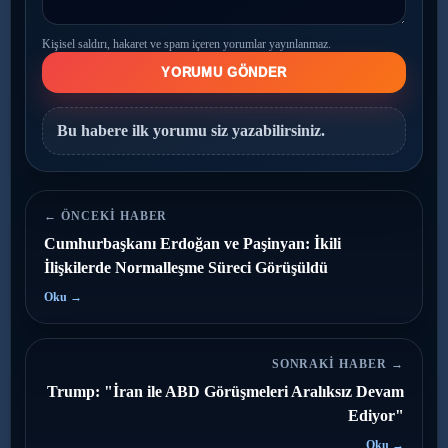
Kişisel saldırı, hakaret ve spam içeren yorumlar yayınlanmaz.
YORUMU GÖNDER
Bu habere ilk yorumu siz yazabilirsiniz.
← ÖNCEKI HABER
Cumhurbaşkanı Erdoğan ve Paşinyan: İkili
İlişkilerde Normalleşme Süreci Görüşüldü
Oku →
SONRAKI HABER →
Trump: "İran ile ABD Görüşmeleri Aralıksız Devam
Ediyor"
Oku →