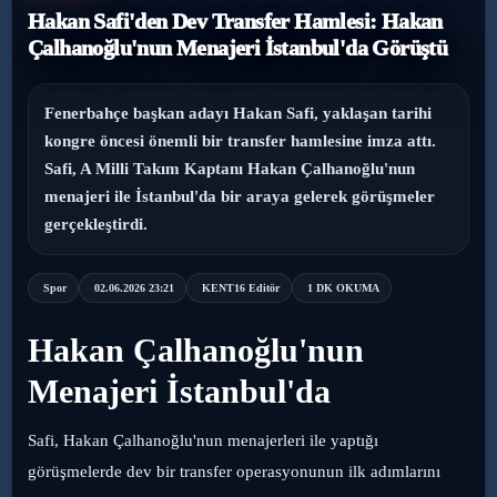
Hakan Safi'den Dev Transfer Hamlesi: Hakan
›
Magazin
Çalhanoğlu'nun Menajeri İstanbul'da Görüştü
›
Sağlık
Fenerbahçe başkan adayı Hakan Safi, yaklaşan tarihi
kongre öncesi önemli bir transfer hamlesine imza attı.
›
Yaşam
Safi, A Milli Takım Kaptanı Hakan Çalhanoğlu'nun
menajeri ile İstanbul'da bir araya gelerek görüşmeler
gerçekleştirdi.
Spor
02.06.2026 23:21
KENT16 Editör
1 DK OKUMA
Hakan Çalhanoğlu'nun
Menajeri İstanbul'da
Safi, Hakan Çalhanoğlu'nun menajerleri ile yaptığı
görüşmelerde dev bir transfer operasyonunun ilk adımlarını