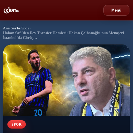
Menü
Ana Sayfa
›
Spor
›
›
Bursa
Hakan Safi'den Dev Transfer Hamlesi: Hakan Çalhanoğlu'nun Menajeri
İstanbul'da Görüş…
›
Gündem
›
Politika
›
Spor
›
Ekonomi
›
Eğitim
›
SPOR
Dünya