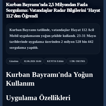
Kurban Bayramı'nda 2,5 Milyondan Fazla
›
Magazin
Sorgulama: Vatandaşlar Radar Bilgilerini 'Hayat
112'den Öğrendi
›
Sağlık
Kurban Bayramı tatilinde, vatandaşlar Hayat 112 Acil
›
Yaşam
Mobil uygulamasını yoğun şekilde kullandı. 23-31 Mayıs
tarihlerinde uygulama üzerinden 2 milyon 528 bin 442
sorgulama yapıldı.
Gündem
02.06.2026 16:04
KENT16 Editör
1 DK OKUMA
Kurban Bayramı'nda Yoğun
Kullanım
Uygulama Özellikleri