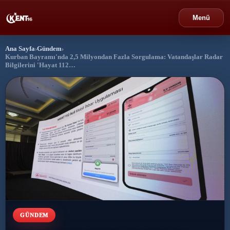
Menü
Ana Sayfa
›
Gündem
›
›
Bursa
Kurban Bayramı'nda 2,5 Milyondan Fazla Sorgulama: Vatandaşlar Radar
Bilgilerini 'Hayat 112…
›
Gündem
›
Politika
›
Spor
›
Ekonomi
›
Eğitim
›
GÜNDEM
Dünya