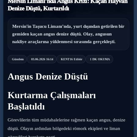
Mersin Limanı'nda Angus Krizi: Kaçan Hayvan
Denize Düştü, Kurtarıldı
›
Magazin
›
Sağlık
Mersin'in Taşucu Limanı’nda, yurt dışından getirilen bir
gemiden kaçan angus denize düştü. Olay, angusun
›
nakliye araçlarına yüklenmesi sırasında gerçekleşti.
Yaşam
Gündem
03.06.2026 16:14
KENT16 Editör
1 DK OKUMA
Angus Denize Düştü
Kurtarma Çalışmaları
Başlatıldı
Görevlilerin tüm müdahalelerine rağmen kaçan angus, denize
düştü. Olayın ardından bölgedeki römork ekipleri ve liman
görevlileri harekete geçti.