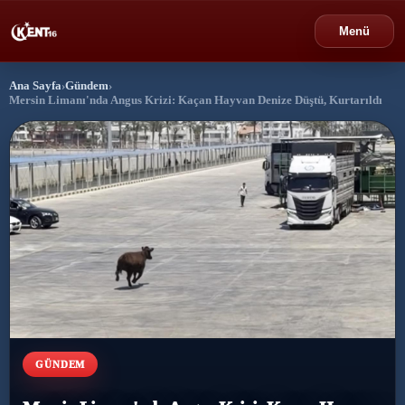
Menü
Ana Sayfa
›
Gündem
›
›
Bursa
Mersin Limanı'nda Angus Krizi: Kaçan Hayvan Denize Düştü, Kurtarıldı
›
Gündem
›
Politika
›
Spor
›
Ekonomi
›
Eğitim
GÜNDEM
›
Dünya