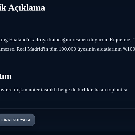
tik Açıklama
ling Haaland'ı kadroya katacağını resmen duyurdu. Riquelme, 
elmezse, Real Madrid'in tüm 100.000 üyesinin aidatlarının %10
tım
fere ilişkin noter tasdikli belge ile birlikte basın toplantısı
LINKI KOPYALA