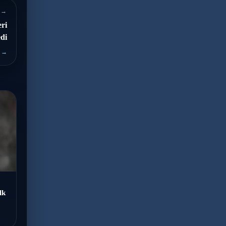
 →
ri
edi
 →
lk