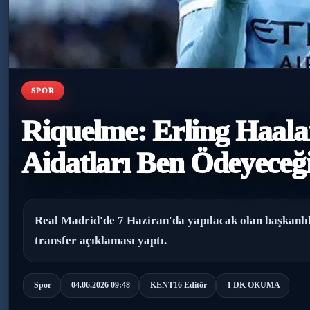
SPOR
Riquelme: Erling Haal
Aidatları Ben Ödeyece
Real Madrid'de 7 Haziran'da yapılacak olan başkanlı
transfer açıklaması yaptı.
Spor
04.06.2026 09:48
KENT16 Editör
1 DK OKUMA