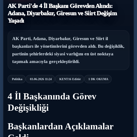
AK Parti'de 4 İl Başkanı Görevden Alındı:
›
Magazin
Adana, Diyarbakır, Giresun ve Siirt Değişim
Yaşadı
›
Sağlık
AK Parti, Adana, Diyarbakır, Giresun ve Siirt il
›
Yaşam
başkanları ile yönetimlerini görevden aldı. Bu değişiklik,
partinin şehirlerdeki siyasi varlığını en üst noktaya
taşımak amacıyla gerçekleştirildi.
Politika
03.06.2026 11:24
KENT16 Editör
1 DK OKUMA
4 İl Başkanında Görev
Değişikliği
Başkanlardan Açıklamalar