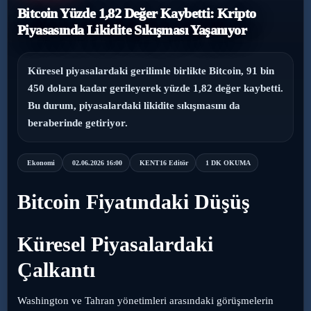
Bitcoin Yüzde 1,82 Değer Kaybetti: Kripto
›
Magazin
Piyasasında Likidite Sıkışması Yaşanıyor
›
Sağlık
Küresel piyasalardaki gerilimle birlikte Bitcoin, 91 bin
450 dolara kadar gerileyerek yüzde 1,82 değer kaybetti.
›
Yaşam
Bu durum, piyasalardaki likidite sıkışmasını da
beraberinde getiriyor.
Ekonomi
02.06.2026 16:00
KENT16 Editör
1 DK OKUMA
Bitcoin Fiyatındaki Düşüş
Küresel Piyasalardaki
Çalkantı
Washington ve Tahran yönetimleri arasındaki görüşmelerin