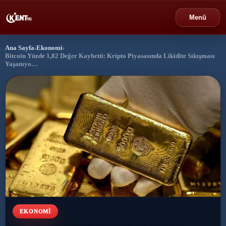
Menü
Ana Sayfa
›
Ekonomi
›
›
Bursa
Bitcoin Yüzde 1,82 Değer Kaybetti: Kripto Piyasasında Likidite Sıkışması
Yaşanıyo…
›
Gündem
›
Politika
›
Spor
›
Ekonomi
›
Eğitim
›
EKONOMI
Dünya