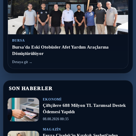
BURSA
Bursa'da Eski Otobüsler Afet Yardım Araçlarına
Dönüştürülüyor
Detaya git →
SON HABERLER
EKONOMI
Çiftçilere 688 Milyon TL Tarımsal Destek
Ödemesi Yapıldı
08.08.2026 00:35
MAGAZIN
Feyza Civelek'in Kızılcık Şerbeti'nden