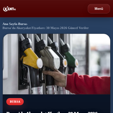
Menü
Ana Sayfa
›
Bursa
›
›
Bursa
Bursa'da Akaryakıt Fiyatları: 30 Mayıs 2026 Güncel Veriler
›
Gündem
›
Politika
›
Spor
›
Ekonomi
›
Eğitim
BURSA
›
Dünya