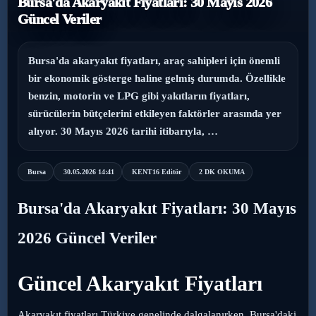
Bursa'da Akaryakıt Fiyatları: 30 Mayıs 2026
Güncel Veriler
›
Magazin
›
Sağlık
Bursa'da akaryakıt fiyatları, araç sahipleri için önemli
bir ekonomik gösterge haline gelmiş durumda. Özellikle
›
benzin, motorin ve LPG gibi yakıtların fiyatları,
Yaşam
sürücülerin bütçelerini etkileyen faktörler arasında yer
alıyor. 30 Mayıs 2026 tarihi itibarıyla, …
Bursa
30.05.2026 14:41
KENT16 Editör
2 DK OKUMA
Bursa'da Akaryakıt Fiyatları: 30 Mayıs
2026 Güncel Veriler
Güncel Akaryakıt Fiyatları
Akaryakıt fiyatları Türkiye genelinde dalgalanırken, Bursa'daki