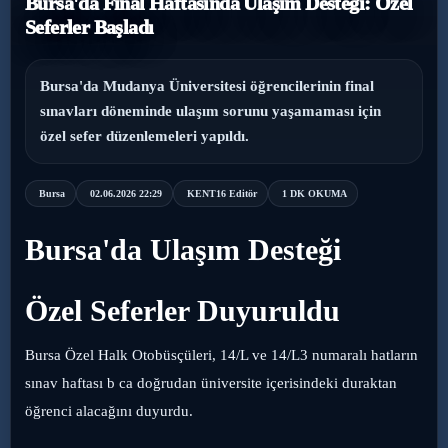
Bursa'da Final Haftasında Ulaşım Desteği: Özel
Seferler Başladı
›
Magazin
›
Sağlık
Bursa'da Mudanya Üniversitesi öğrencilerinin final
sınavları döneminde ulaşım sorunu yaşamaması için
›
özel sefer düzenlemeleri yapıldı.
Yaşam
Bursa
02.06.2026 22:29
KENT16 Editör
1 DK OKUMA
Bursa'da Ulaşım Desteği
Özel Seferler Duyuruldu
Bursa Özel Halk Otobüsçüleri, 14/L ve 14/L3 numaralı hatların
sınav haftası b ca doğrudan üniversite içerisindeki duraktan
öğrenci alacağını duyurdu.