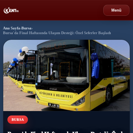
Menü
Ana Sayfa
›
Bursa
›
›
Bursa
Bursa'da Final Haftasında Ulaşım Desteği: Özel Seferler Başladı
›
Gündem
›
Politika
›
Spor
›
Ekonomi
›
Eğitim
BURSA
›
Dünya