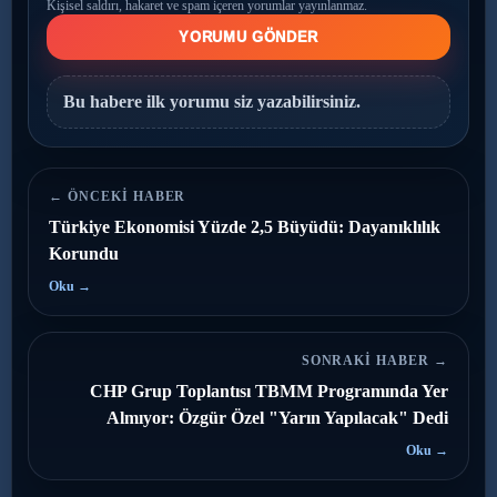
Kişisel saldırı, hakaret ve spam içeren yorumlar yayınlanmaz.
YORUMU GÖNDER
Bu habere ilk yorumu siz yazabilirsiniz.
← ÖNCEKI HABER
Türkiye Ekonomisi Yüzde 2,5 Büyüdü: Dayanıklılık
Korundu
Oku →
SONRAKI HABER →
CHP Grup Toplantısı TBMM Programında Yer
Almıyor: Özgür Özel "Yarın Yapılacak" Dedi
Oku →