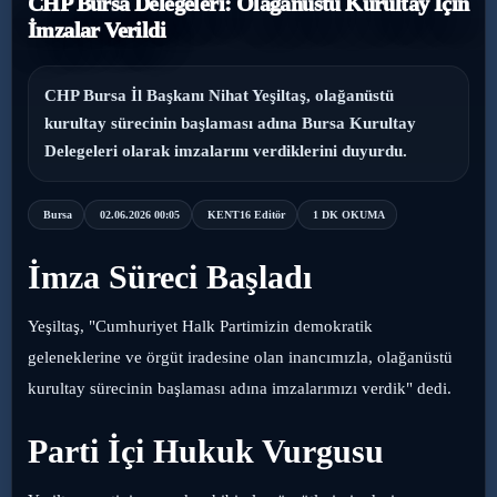
CHP Bursa Delegeleri: Olağanüstü Kurultay İçin
İmzalar Verildi
›
Magazin
›
Sağlık
CHP Bursa İl Başkanı Nihat Yeşiltaş, olağanüstü
kurultay sürecinin başlaması adına Bursa Kurultay
›
Delegeleri olarak imzalarını verdiklerini duyurdu.
Yaşam
Bursa
02.06.2026 00:05
KENT16 Editör
1 DK OKUMA
İmza Süreci Başladı
Yeşiltaş, "Cumhuriyet Halk Partimizin demokratik
geleneklerine ve örgüt iradesine olan inancımızla, olağanüstü
kurultay sürecinin başlaması adına imzalarımızı verdik" dedi.
Parti İçi Hukuk Vurgusu