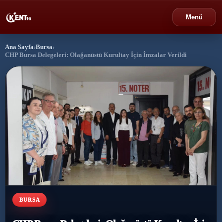
Menü
Ana Sayfa
›
Bursa
›
›
Bursa
CHP Bursa Delegeleri: Olağanüstü Kurultay İçin İmzalar Verildi
›
Gündem
›
Politika
›
Spor
›
Ekonomi
›
Eğitim
BURSA
›
Dünya