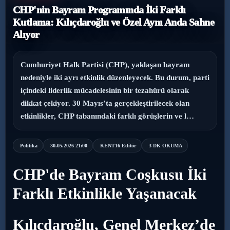
CHP'nin Bayram Programında İki Farklı
›
Magazin
Kutlama: Kılıçdaroğlu ve Özel Aynı Anda Sahne
Alıyor
›
Sağlık
Cumhuriyet Halk Partisi (CHP), yaklaşan bayram
›
Yaşam
nedeniyle iki ayrı etkinlik düzenleyecek. Bu durum, parti
içindeki liderlik mücadelesinin bir tezahürü olarak
dikkat çekiyor. 30 Mayıs’ta gerçekleştirilecek olan
etkinlikler, CHP tabanındaki farklı görüşlerin ve l…
Politika
30.05.2026 21:00
KENT16 Editör
3 DK OKUMA
CHP'de Bayram Coşkusu İki
Farklı Etkinlikle Yaşanacak
Kılıçdaroğlu, Genel Merkez’de