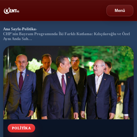
Menü
Ana Sayfa
›
Politika
›
›
Bursa
CHP'nin Bayram Programında İki Farklı Kutlama: Kılıçdaroğlu ve Özel
Aynı Anda Sah…
›
Gündem
›
Politika
›
Spor
›
Ekonomi
›
Eğitim
›
POLITIKA
Dünya