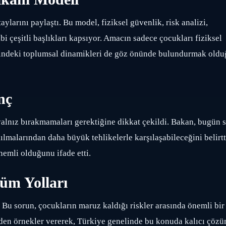
ylarını paylaştı. Bu model, fiziksel güvenlik, risk analizi,
bi çeşitli başlıkları kapsıyor. Amacın sadece çocukları fiziksel
sindeki toplumsal dinamikleri de göz önünde bulundurmak oldu
nç
yalnız bırakmamaları gerektiğine dikkat çekildi. Bakan, bugün 
lmalarından daha büyük tehlikelerle karşılaşabileceğini belirtt
nemli olduğunu ifade etti.
üm Yolları
Bu sorun, çocukların maruz kaldığı riskler arasında önemli bir
rden örnekler vererek, Türkiye genelinde bu konuda kalıcı çözü