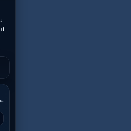
ı
si
ır.