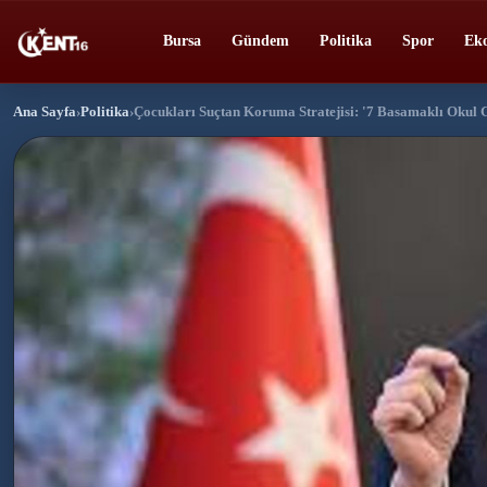
Bursa
Gündem
Politika
Spor
Ek
Ana Sayfa
›
Politika
›
Çocukları Suçtan Koruma Stratejisi: '7 Basamaklı Okul 