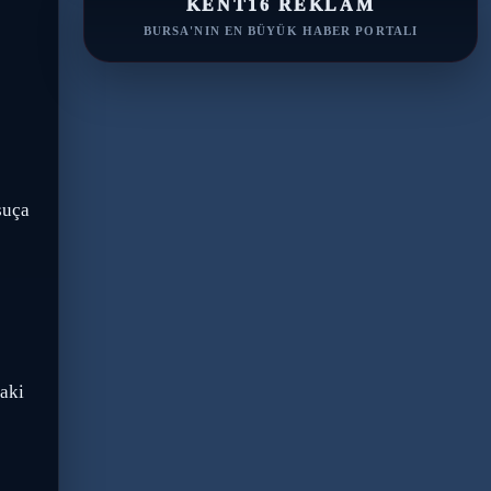
KENT16 REKLAM
BURSA'NIN EN BÜYÜK HABER PORTALI
suça
taki