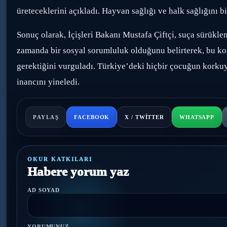
üreteceklerini açıkladı. Hayvan sağlığı ve halk sağlığını b
Sonuç olarak, İçişleri Bakanı Mustafa Çiftçi, suça sürükl
zamanda bir sosyal sorumluluk olduğunu belirterek, bu kon
gerektiğini vurguladı. Türkiye’deki hiçbir çocuğun korku
inancını yineledi.
PAYLAŞ
FACEBOOK
X / TWITTER
WHATSAPP
OKUR KATKILARI
Habere yorum yaz
AD SOYAD
YORUMUNUZ