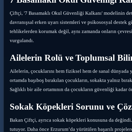
Çiftçi, '7 Basamaklı Okul Güvenliği Kalkanı' modelinin deta
davranışsal erken uyarı sistemleri ve psikososyal destek gi
tehlikelerden korumak değil, aynı zamanda onların çevre
vurgulandı.
Ailelerin Rolü ve Toplumsal Bili
Ailelerin, çocuklarını hem fiziksel hem de sanal dünyada 
ortamda başıboş bırakılan çocukların, sokakta yalnız bırakı
Sağlıklı bir aile ortamının da çocukların güvenliği kadar ö
Sokak Köpekleri Sorunu ve Çöz
Bakan Çiftçi, ayrıca sokak köpekleri konusuna da değindi. 
tutuyor. Daha önce Erzurum’da yürütülen başarılı projele