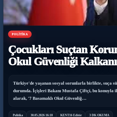
POLITIKA
Çocukları Suçtan Korum
Okul Güvenliği Kalkanı
Türkiye'de yaşanan sosyal sorunlarla birlikte, suça sü
durumda. İçişleri Bakanı Mustafa Çiftçi, bu konuyla il
alarak, '7 Basamaklı Okul Güvenliğ…
Politika
30.05.2026 16:18
KENT16 Editör
3 DK OKUMA