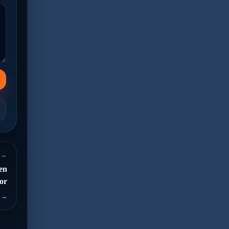
 →
den
yor
 →