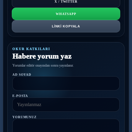
X / TWITTER
WHATSAPP
LINKI KOPYALA
OKUR KATKILARI
Habere yorum yaz
Yorumlar editör onayından sonra yayınlanır.
AD SOYAD
E-POSTA
YORUMUNUZ