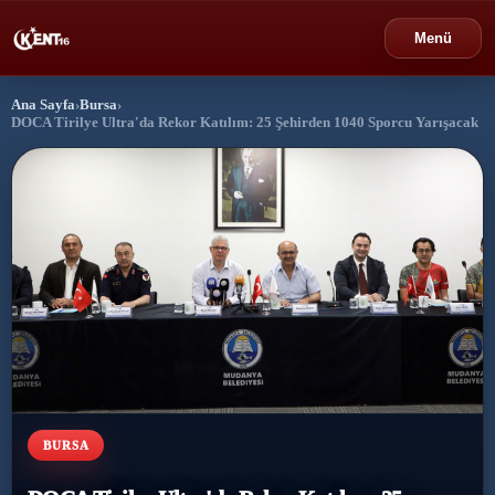
Menü
Ana Sayfa
›
Bursa
›
›
Bursa
DOCA Tirilye Ultra'da Rekor Katılım: 25 Şehirden 1040 Sporcu Yarışacak
›
Gündem
›
Politika
›
Spor
›
Ekonomi
›
Eğitim
BURSA
›
Dünya