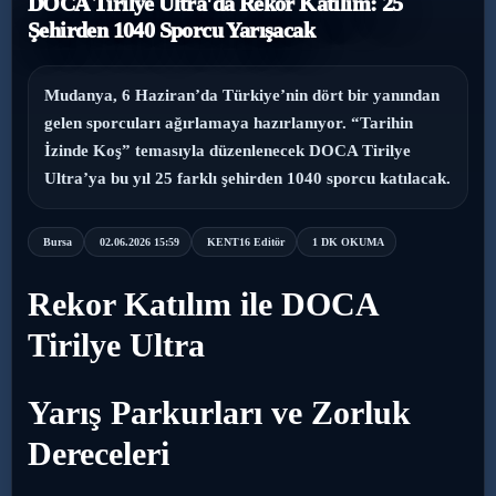
DOCA Tirilye Ultra'da Rekor Katılım: 25
Şehirden 1040 Sporcu Yarışacak
›
Magazin
›
Sağlık
Mudanya, 6 Haziran’da Türkiye’nin dört bir yanından
gelen sporcuları ağırlamaya hazırlanıyor. “Tarihin
›
İzinde Koş” temasıyla düzenlenecek DOCA Tirilye
Yaşam
Ultra’ya bu yıl 25 farklı şehirden 1040 sporcu katılacak.
Bursa
02.06.2026 15:59
KENT16 Editör
1 DK OKUMA
Rekor Katılım ile DOCA
Tirilye Ultra
Yarış Parkurları ve Zorluk
Dereceleri