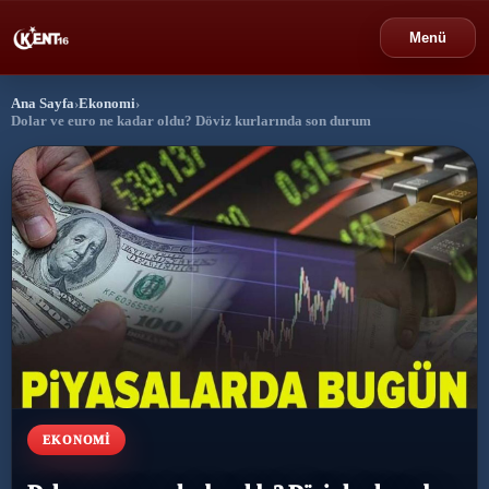
Menü
Ana Sayfa
›
Ekonomi
›
›
Bursa
Dolar ve euro ne kadar oldu? Döviz kurlarında son durum
›
Gündem
›
Politika
›
Spor
›
Ekonomi
›
Eğitim
EKONOMI
›
Dünya