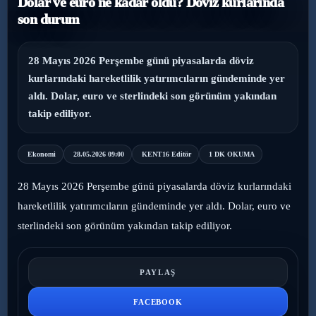
Dolar ve euro ne kadar oldu? Döviz kurlarında
son durum
›
Magazin
›
Sağlık
28 Mayıs 2026 Perşembe günü piyasalarda döviz
kurlarındaki hareketlilik yatırımcıların gündeminde yer
›
aldı. Dolar, euro ve sterlindeki son görünüm yakından
Yaşam
takip ediliyor.
Ekonomi
28.05.2026 09:00
KENT16 Editör
1 DK OKUMA
28 Mayıs 2026 Perşembe günü piyasalarda döviz kurlarındaki
hareketlilik yatırımcıların gündeminde yer aldı. Dolar, euro ve
sterlindeki son görünüm yakından takip ediliyor.
PAYLAŞ
FACEBOOK