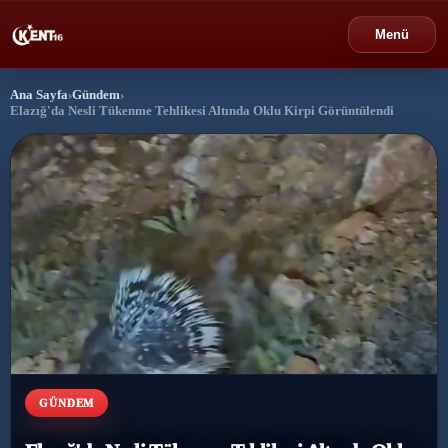
Menü
Ana Sayfa
›
Gündem
›
›
Bursa
Elazığ'da Nesli Tükenme Tehlikesi Altında Oklu Kirpi Görüntülendi
›
Gündem
›
Politika
›
Spor
›
Ekonomi
›
Eğitim
GÜNDEM
›
Dünya