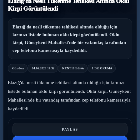
Elazığ'da Nesli Tükenme Tehlikesi Altında Oklu
Kirpi Görüntülendi
›
Magazin
›
Sağlık
Elazığ'da nesli tükenme tehlikesi altında olduğu için
kırmızı listede bulunan oklu kirpi görüntülendi. Oklu
›
kirpi, Güneykent Mahallesi'nde bir vatandaş tarafından
Yaşam
cep telefonu kamerasıyla kaydedildi.
Gündem
04.06.2026 17:32
KENT16 Editör
1 DK OKUMA
Elazığ'da nesli tükenme tehlikesi altında olduğu için kırmızı
listede bulunan oklu kirpi görüntülendi. Oklu kirpi, Güneykent
Mahallesi'nde bir vatandaş tarafından cep telefonu kamerasıyla
kaydedildi.
PAYLAŞ