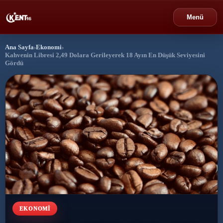
Menü
Ana Sayfa
›
Ekonomi
›
›
Bursa
Kahvenin Libresi 2,49 Dolara Gerileyerek 18 Ayın En Düşük Seviyesini
Gördü
›
Gündem
›
Politika
›
Spor
›
Ekonomi
›
Eğitim
›
EKONOMI
Dünya