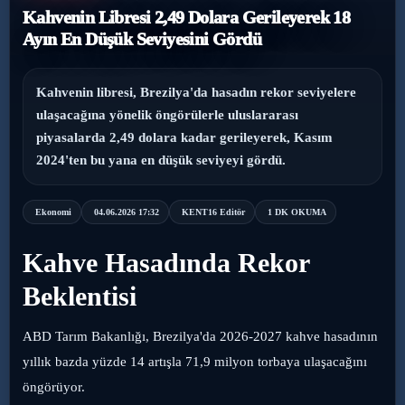
Kahvenin Libresi 2,49 Dolara Gerileyerek 18
›
Magazin
Ayın En Düşük Seviyesini Gördü
›
Sağlık
Kahvenin libresi, Brezilya'da hasadın rekor seviyelere
ulaşacağına yönelik öngörülerle uluslararası
›
Yaşam
piyasalarda 2,49 dolara kadar gerileyerek, Kasım
2024'ten bu yana en düşük seviyeyi gördü.
Ekonomi
04.06.2026 17:32
KENT16 Editör
1 DK OKUMA
Kahve Hasadında Rekor
Beklentisi
ABD Tarım Bakanlığı, Brezilya'da 2026-2027 kahve hasadının
yıllık bazda yüzde 14 artışla 71,9 milyon torbaya ulaşacağını
öngörüyor.