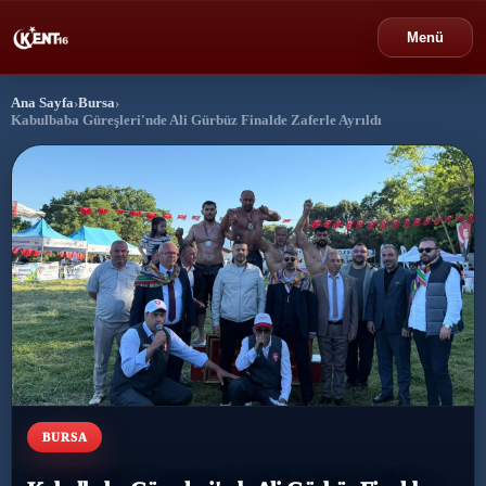
Menü
Ana Sayfa
›
Bursa
›
›
Bursa
Kabulbaba Güreşleri'nde Ali Gürbüz Finalde Zaferle Ayrıldı
›
Gündem
›
Politika
›
Spor
›
Ekonomi
›
Eğitim
BURSA
›
Dünya