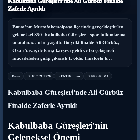
Kabulbaba Güreşleri'nde Ali Gürbüz Finalde
Zaferle Ayrıldı
›
Magazin
›
Sağlık
Bursa’nın Mustafakemalpaşa ilçesinde gerçekleştirilen
geleneksel 350. Kabulbaba Güreşleri, spor tutkunlarına
›
unutulmaz anlar yaşattı. Bu yılki finalde Ali Gürbüz,
Yaşam
Okan Yavaş ile karşı karşıya geldi ve bu çekişmeli
mücadeleden galip çıkarak 1. oldu. Finaldeki k…
Bursa
30.05.2026 13:26
KENT16 Editör
3 DK OKUMA
Kabulbaba Güreşleri'nde Ali Gürbüz
Finalde Zaferle Ayrıldı
Kabulbaba Güreşleri'nin
Geleneksel Önemi