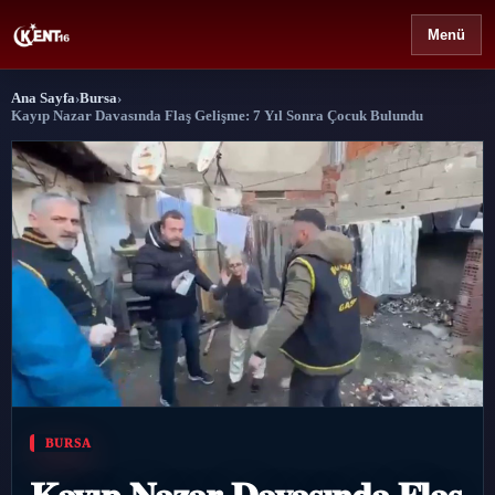
Menü
›
Ana Sayfa
Bursa
›
Bursa
›
Kayıp Nazar Davasında Flaş Gelişme: 7 Yıl Sonra Çocuk Bulundu
›
Gündem
›
Politika
›
Spor
›
Ekonomi
›
Eğitim
BURSA
›
Dünya
Kayıp Nazar Davasında Flaş