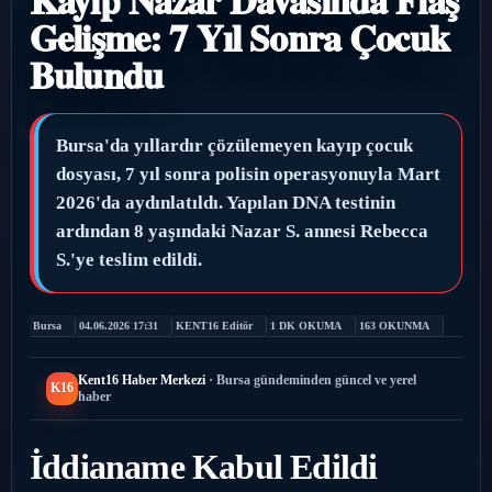
›
Gelişme: 7 Yıl Sonra Çocuk
Magazin
Bulundu
›
Sağlık
›
Yaşam
Bursa'da yıllardır çözülemeyen kayıp çocuk
dosyası, 7 yıl sonra polisin operasyonuyla Mart
2026'da aydınlatıldı. Yapılan DNA testinin
ardından 8 yaşındaki Nazar S. annesi Rebecca
S.'ye teslim edildi.
Bursa
04.06.2026 17:31
KENT16 Editör
1 DK OKUMA
163 OKUNMA
Kent16 Haber Merkezi
· Bursa gündeminden güncel ve yerel
K16
haber
İddianame Kabul Edildi