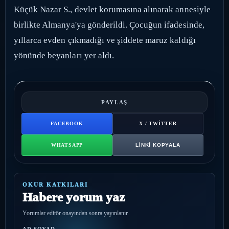
Küçük Nazar S., devlet korumasına alınarak annesiyle
birlikte Almanya'ya gönderildi. Çocuğun ifadesinde,
yıllarca evden çıkmadığı ve şiddete maruz kaldığı
yönünde beyanları yer aldı.
PAYLAŞ
FACEBOOK
X / TWITTER
WHATSAPP
LINKI KOPYALA
OKUR KATKILARI
Habere yorum yaz
Yorumlar editör onayından sonra yayınlanır.
AD SOYAD