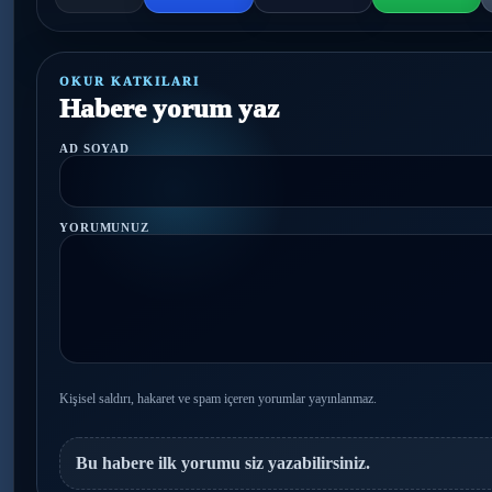
OKUR KATKILARI
Habere yorum yaz
AD SOYAD
YORUMUNUZ
Kişisel saldırı, hakaret ve spam içeren yorumlar yayınlanmaz.
Bu habere ilk yorumu siz yazabilirsiniz.