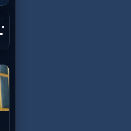
 →
em
or
 →