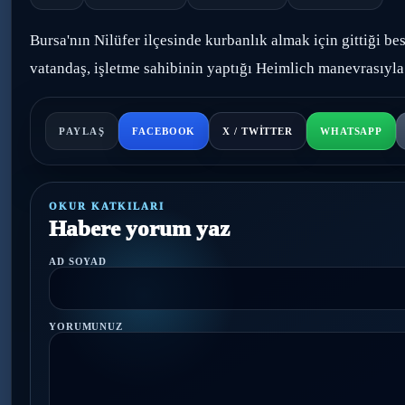
Bursa'nın Nilüfer ilçesinde kurbanlık almak için gittiği be
vatandaş, işletme sahibinin yaptığı Heimlich manevrasıyla
PAYLAŞ
FACEBOOK
X / TWITTER
WHATSAPP
OKUR KATKILARI
Habere yorum yaz
AD SOYAD
YORUMUNUZ