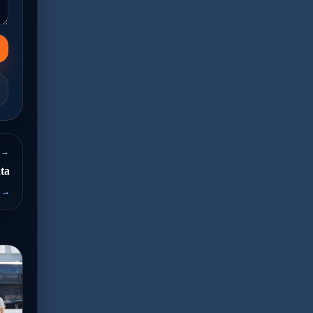
 →
ta
 →