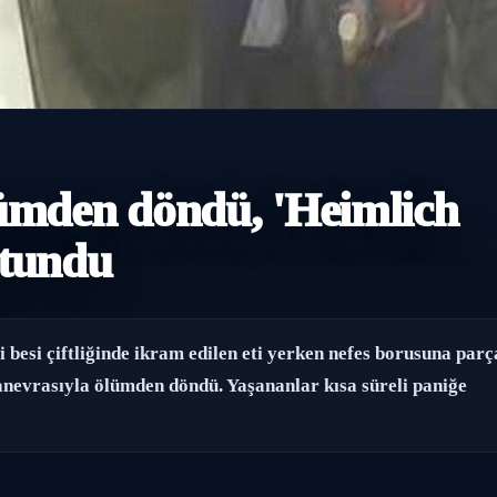
ümden döndü, 'Heimlich
utundu
i besi çiftliğinde ikram edilen eti yerken nefes borusuna parç
anevrasıyla ölümden döndü. Yaşananlar kısa süreli paniğe