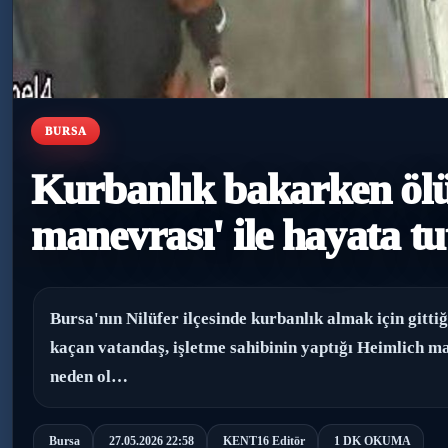
BURSA
Kurbanlık bakarken öl
manevrası' ile hayata t
Bursa'nın Nilüfer ilçesinde kurbanlık almak için gittiğ
kaçan vatandaş, işletme sahibinin yaptığı Heimlich m
neden ol…
Bursa
27.05.2026 22:58
KENT16 Editör
1 DK OKUMA