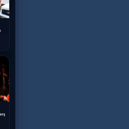
m
arş