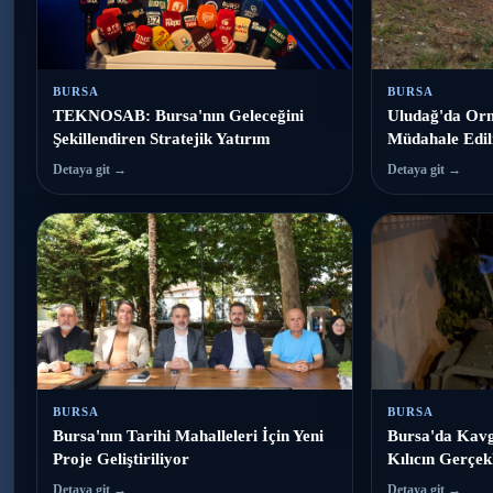
BURSA
BURSA
TEKNOSAB: Bursa'nın Geleceğini
Uludağ'da Orm
Şekillendiren Stratejik Yatırım
Müdahale Edil
Detaya git →
Detaya git →
BURSA
BURSA
Bursa'nın Tarihi Mahalleleri İçin Yeni
Bursa'da Kavg
Proje Geliştiriliyor
Kılıcın Gerçekl
Detaya git →
Detaya git →