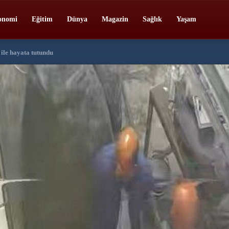
onomi
Eğitim
Dünya
Magazin
Sağlık
Yaşam
ile hayata tutundu