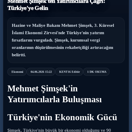
Mehmet Şimşek'ten Yatırımcılara Çağrı:
Türkiye'ye Gelin
›
Magazin
›
Sağlık
Hazine ve Maliye Bakanı Mehmet Şimşek, 3. Küresel
İslami Ekonomi Zirvesi'nde Türkiye'nin yatırım
›
fırsatlarını vurguladı. Şimşek, kurumsal vergi
Yaşam
oranlarının düşürülmesinin rekabetçiliği artıracağını
belirtti.
Ekonomi
04.06.2026 15:22
KENT16 Editör
1 DK OKUMA
Mehmet Şimşek'in
Yatırımcılarla Buluşması
Türkiye'nin Ekonomik Gücü
Şimşek, Türkiye'nin büyük bir ekonomi olduğunu ve 90