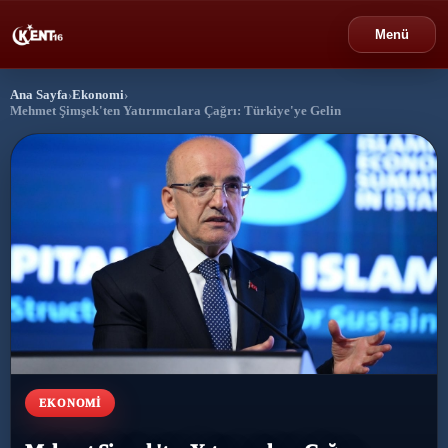
Menü
Ana Sayfa
›
Ekonomi
›
›
Bursa
Mehmet Şimşek'ten Yatırımcılara Çağrı: Türkiye'ye Gelin
›
Gündem
›
Politika
›
Spor
›
Ekonomi
›
Eğitim
EKONOMI
›
Dünya