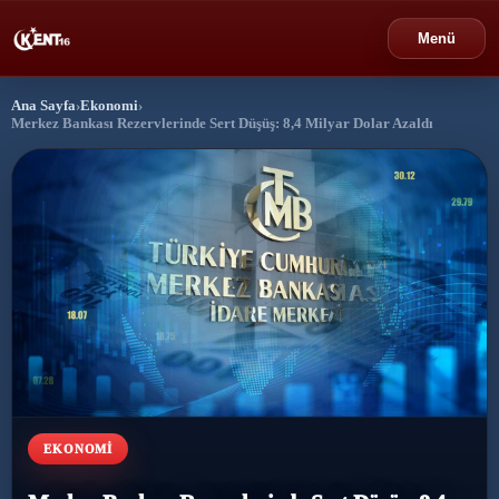
Menü
Ana Sayfa
›
Ekonomi
›
›
Bursa
Merkez Bankası Rezervlerinde Sert Düşüş: 8,4 Milyar Dolar Azaldı
›
Gündem
›
Politika
›
Spor
›
Ekonomi
›
Eğitim
EKONOMI
›
Dünya