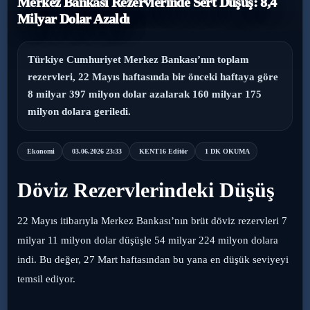
Merkez Bankası Rezervlerinde Sert Düşüş: 8,4
Milyar Dolar Azaldı
›
Magazin
›
Sağlık
Türkiye Cumhuriyet Merkez Bankası’nın toplam
rezervleri, 22 Mayıs haftasında bir önceki haftaya göre
›
8 milyar 397 milyon dolar azalarak 160 milyar 175
Yaşam
milyon dolara geriledi.
Ekonomi
03.06.2026 23:33
KENT16 Editör
1 DK OKUMA
Döviz Rezervlerindeki Düşüş
22 Mayıs itibarıyla Merkez Bankası’nın brüt döviz rezervleri 7
milyar 11 milyon dolar düşüşle 54 milyar 224 milyon dolara
indi. Bu değer, 27 Mart haftasından bu yana en düşük seviyeyi
temsil ediyor.