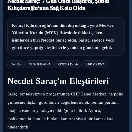
Necdet Saraç: 7 Gün Önce Eleştirdi, Şimdi
Kılıçdaroğlu'nun Sağ Kolu Oldu
›
Magazin
›
Sağlık
Kemal Kılıçdaroğlu'nun dün duyurduğu yeni Merkez
Yönetim Kurulu (MYK) listesinde dikkat çeken
›
isimlerden biri Necdet Saraç oldu. Saraç, sadece yedi
Yaşam
gün önce yaptığı eleştirilerle yeniden gündeme geldi.
Politika
03.06.2026 09:47
KENT16 Editör
1 DK OKUMA
Necdet Saraç'ın Eleştirileri
Saraç, bir televizyon programında CHP Genel Merkezi'ne polis
girmesine ilişkin görüntüleri değerlendirerek, bunun partinin
imajı açısından yaralayıcı olduğunu belirtti. Ayrıca,
mahkemenin 'mutlak butlan' kararını siyasi bir karar olarak
nitelendirdi.