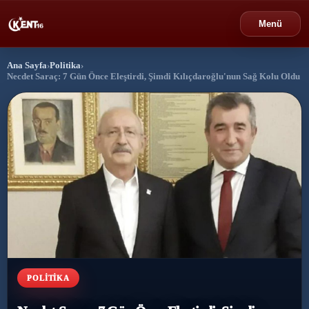
Menü
Ana Sayfa
›
Politika
›
›
Bursa
Necdet Saraç: 7 Gün Önce Eleştirdi, Şimdi Kılıçdaroğlu'nun Sağ Kolu Oldu
›
Gündem
›
Politika
›
Spor
›
Ekonomi
›
Eğitim
POLITIKA
›
Dünya