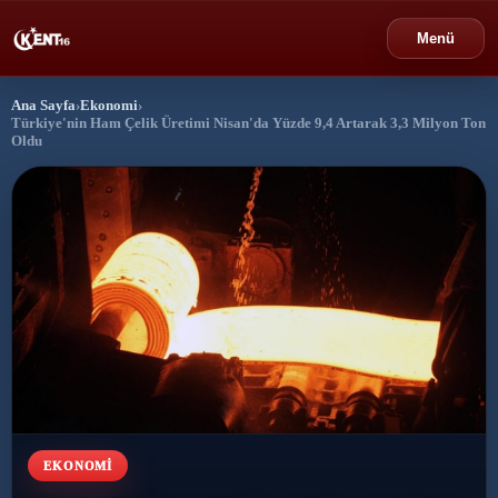
Menü
Ana Sayfa
›
Ekonomi
›
›
Bursa
Türkiye'nin Ham Çelik Üretimi Nisan'da Yüzde 9,4 Artarak 3,3 Milyon Ton
Oldu
›
Gündem
›
Politika
›
Spor
›
Ekonomi
›
Eğitim
›
EKONOMI
Dünya