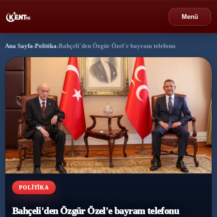
Menü
Ana Sayfa
›
Politika
›
Bahçeli'den Özgür Özel'e bayram telefonu
›
Bursa
›
Gündem
›
Politika
›
Spor
›
Ekonomi
›
Eğitim
POLITIKA
›
Dünya
Bahçeli'den Özgür Özel'e bayram telefonu