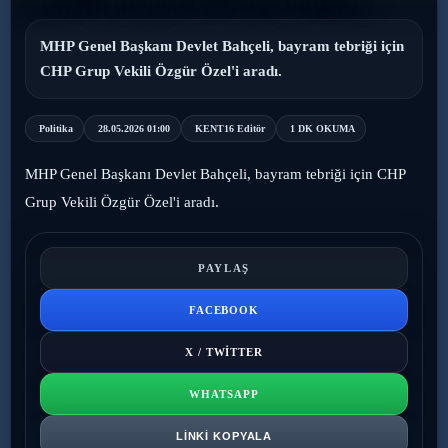
›
Magazin
MHP Genel Başkanı Devlet Bahçeli, bayram tebriği için
CHP Grup Vekili Özgür Özel'i aradı.
›
Sağlık
Politika
28.05.2026 01:00
KENT16 Editör
1 DK OKUMA
›
Yaşam
MHP Genel Başkanı Devlet Bahçeli, bayram tebriği için CHP
Grup Vekili Özgür Özel'i aradı.
PAYLAŞ
FACEBOOK
X / TWITTER
WHATSAPP
LINKI KOPYALA