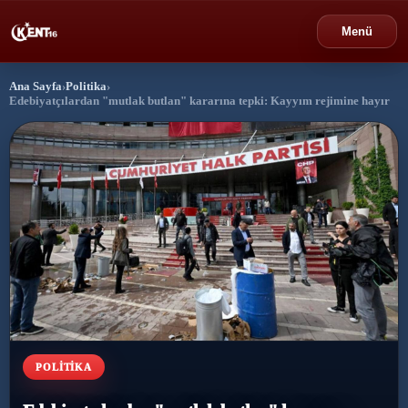
Menü
Ana Sayfa
›
Politika
›
›
Bursa
Edebiyatçılardan "mutlak butlan" kararına tepki: Kayyım rejimine hayır
›
Gündem
›
Politika
›
Spor
›
Ekonomi
›
Eğitim
POLITIKA
›
Dünya