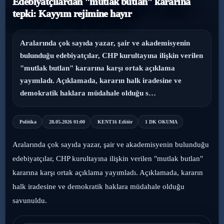
Edebiyatçılardan "mutlak butlan" kararına
tepki: Kayyım rejimine hayır
›
Magazin
›
Sağlık
Aralarında çok sayıda yazar, şair ve akademisyenin
bulunduğu edebiyatçılar, CHP kurultayına ilişkin verilen
›
"mutlak butlan" kararına karşı ortak açıklama
Yaşam
yayımladı. Açıklamada, kararın halk iradesine ve
demokratik haklara müdahale olduğu s…
Politika
28.05.2026 01:00
KENT16 Editör
1 DK OKUMA
Aralarında çok sayıda yazar, şair ve akademisyenin bulunduğu
edebiyatçılar, CHP kurultayına ilişkin verilen "mutlak butlan"
kararına karşı ortak açıklama yayımladı. Açıklamada, kararın
halk iradesine ve demokratik haklara müdahale olduğu
savunuldu.