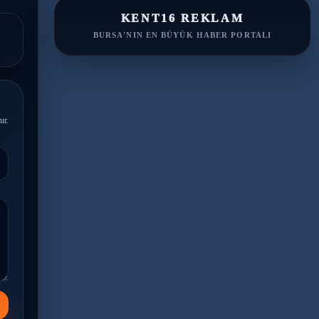
KENT16 REKLAM
BURSA'NIN EN BÜYÜK HABER PORTALI
ır.