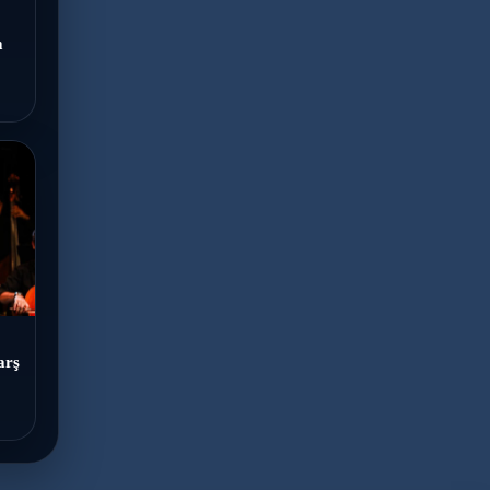
m
arş