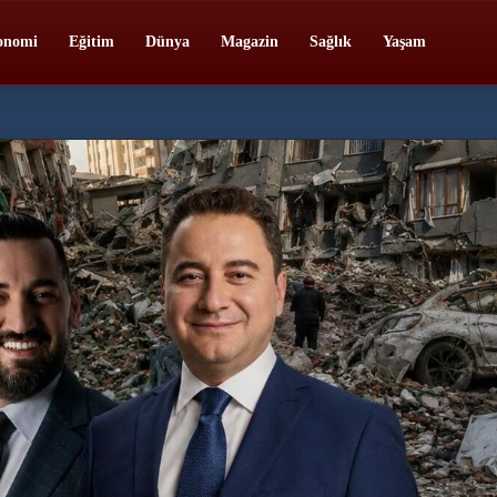
onomi
Eğitim
Dünya
Magazin
Sağlık
Yaşam