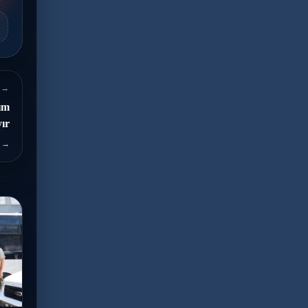
 →
ım
yır
 →