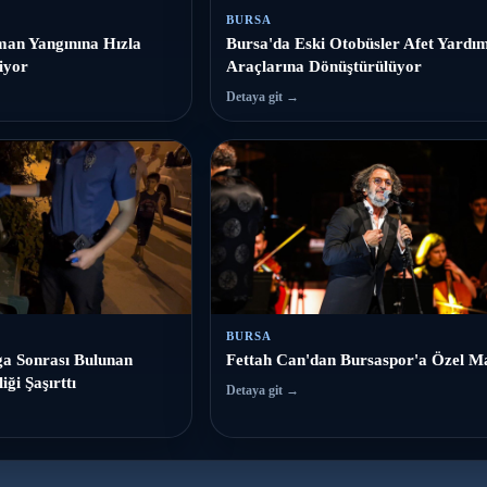
BURSA
an Yangınına Hızla
Bursa'da Eski Otobüsler Afet Yardı
iyor
Araçlarına Dönüştürülüyor
Detaya git →
BURSA
a Sonrası Bulunan
Fettah Can'dan Bursaspor'a Özel M
iği Şaşırttı
Detaya git →