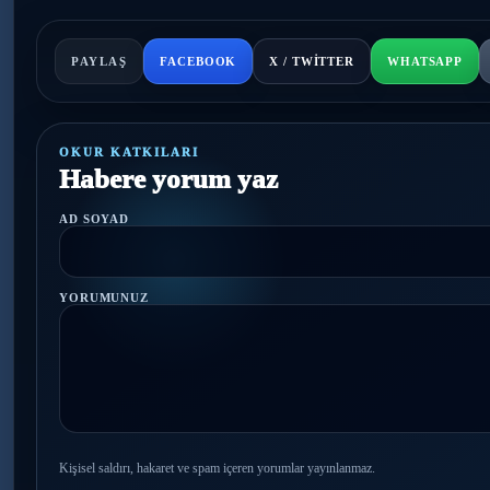
PAYLAŞ
FACEBOOK
X / TWITTER
WHATSAPP
OKUR KATKILARI
Habere yorum yaz
AD SOYAD
YORUMUNUZ
Kişisel saldırı, hakaret ve spam içeren yorumlar yayınlanmaz.