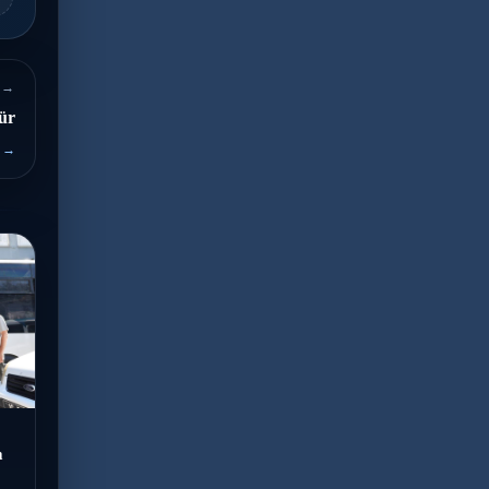
 →
ür
 →
m