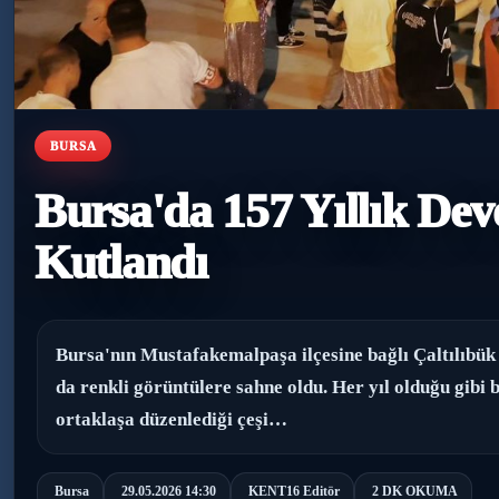
BURSA
Bursa'da 157 Yıllık Dev
Kutlandı
Bursa'nın Mustafakemalpaşa ilçesine bağlı Çaltılıbük k
da renkli görüntülere sahne oldu. Her yıl olduğu gibi b
ortaklaşa düzenlediği çeşi…
Bursa
29.05.2026 14:30
KENT16 Editör
2 DK OKUMA