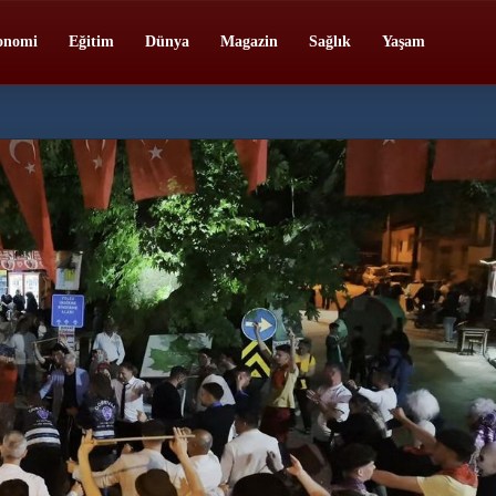
onomi
Eğitim
Dünya
Magazin
Sağlık
Yaşam