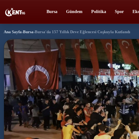
Bursa
Gündem
Politika
Spor
Ek
Ana Sayfa
›
Bursa
›
Bursa'da 157 Yıllık Deve Eğlencesi Coşkuyla Kutlandı