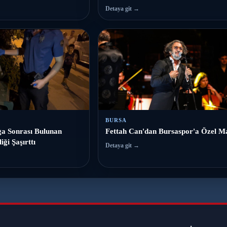
Detaya git →
BURSA
a Sonrası Bulunan
Fettah Can'dan Bursaspor'a Özel M
iği Şaşırttı
Detaya git →