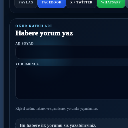
PAYLAŞ
FACEBOOK
X / TWITTER
WHATSAPP
OKUR KATKILARI
Habere yorum yaz
AD SOYAD
YORUMUNUZ
Kişisel saldırı, hakaret ve spam içeren yorumlar yayınlanmaz.
Bu habere ilk yorumu siz yazabilirsiniz.