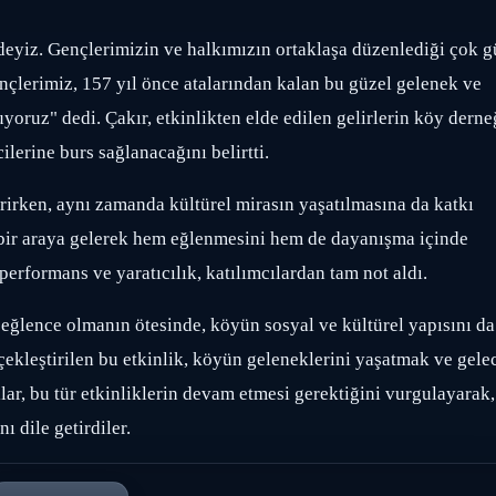
ndeyiz. Gençlerimizin ve halkımızın ortaklaşa düzenlediği çok g
çlerimiz, 157 yıl önce atalarından kalan bu güzel gelenek ve
ruz" dedi. Çakır, etkinlikten elde edilen gelirlerin köy derne
ilerine burs sağlanacağını belirtti.
irirken, aynı zamanda kültürel mirasın yaşatılmasına da katkı
 bir araya gelerek hem eğlenmesini hem de dayanışma içinde
 performans ve yaratıcılık, katılımcılardan tam not aldı.
eğlence olmanın ötesinde, köyün sosyal ve kültürel yapısını da
çekleştirilen bu etkinlik, köyün geleneklerini yaşatmak ve gele
lar, bu tür etkinliklerin devam etmesi gerektiğini vurgulayarak,
 dile getirdiler.