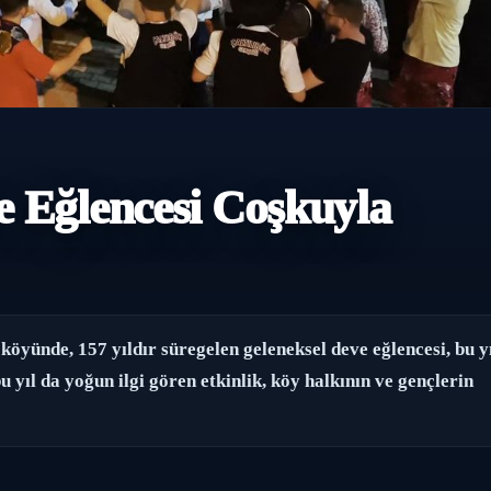
e Eğlencesi Coşkuyla
öyünde, 157 yıldır süregelen geleneksel deve eğlencesi, bu y
u yıl da yoğun ilgi gören etkinlik, köy halkının ve gençlerin