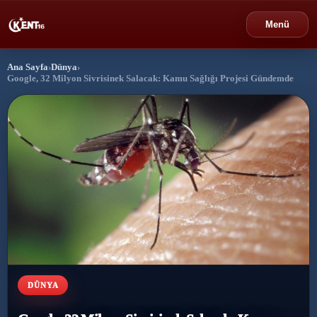
Menü
Ana Sayfa
›
Dünya
›
›
Bursa
Google, 32 Milyon Sivrisinek Salacak: Kamu Sağlığı Projesi Gündemde
›
Gündem
›
Politika
›
Spor
›
Ekonomi
›
Eğitim
DÜNYA
›
Dünya