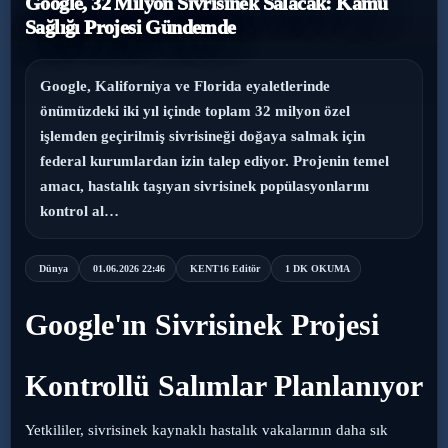
Google, 32 Milyon Sivrisinek Salacak: Kamu
Sağlığı Projesi Gündemde
›
Magazin
›
Sağlık
Google, Kaliforniya ve Florida eyaletlerinde
önümüzdeki iki yıl içinde toplam 32 milyon özel
›
işlemden geçirilmiş sivrisineği doğaya salmak için
Yaşam
federal kurumlardan izin talep ediyor. Projenin temel
amacı, hastalık taşıyan sivrisinek popülasyonlarını
kontrol al…
Dünya
01.06.2026 22:46
KENT16 Editör
1 DK OKUMA
Google'ın Sivrisinek Projesi
Kontrollü Salımlar Planlanıyor
Yetkililer, sivrisinek kaynaklı hastalık vakalarının daha sık