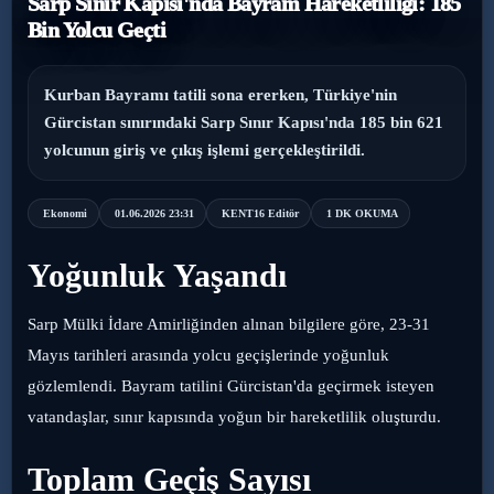
Sarp Sınır Kapısı'nda Bayram Hareketliliği: 185
Bin Yolcu Geçti
›
Magazin
›
Sağlık
Kurban Bayramı tatili sona ererken, Türkiye'nin
Gürcistan sınırındaki Sarp Sınır Kapısı'nda 185 bin 621
›
yolcunun giriş ve çıkış işlemi gerçekleştirildi.
Yaşam
Ekonomi
01.06.2026 23:31
KENT16 Editör
1 DK OKUMA
Yoğunluk Yaşandı
Sarp Mülki İdare Amirliğinden alınan bilgilere göre, 23-31
Mayıs tarihleri arasında yolcu geçişlerinde yoğunluk
gözlemlendi. Bayram tatilini Gürcistan'da geçirmek isteyen
vatandaşlar, sınır kapısında yoğun bir hareketlilik oluşturdu.
Toplam Geçiş Sayısı