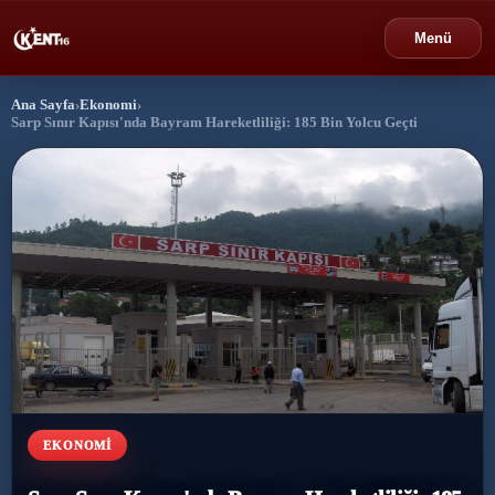
Menü
Ana Sayfa
›
Ekonomi
›
›
Bursa
Sarp Sınır Kapısı'nda Bayram Hareketliliği: 185 Bin Yolcu Geçti
›
Gündem
›
Politika
›
Spor
›
Ekonomi
›
Eğitim
EKONOMI
›
Dünya