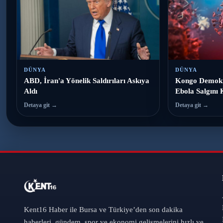
DÜNYA
DÜNYA
ABD, İran'a Yönelik Saldırıları Askıya
Kongo Demokr
Aldı
Ebola Salgını 
Detaya git →
Detaya git →
Kent16 Haber ile Bursa ve Türkiye’den son dakika
haberleri, gündem, spor ve ekonomi gelişmelerini hızlı ve