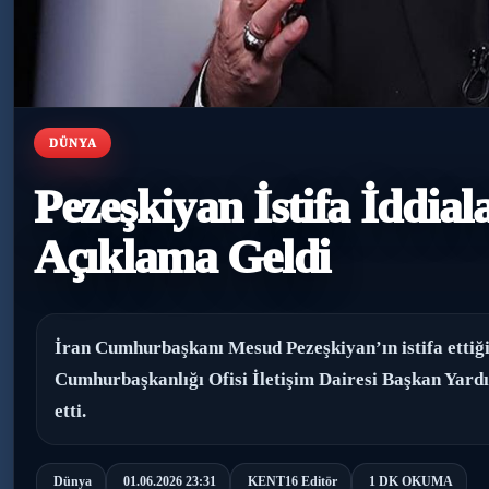
DÜNYA
Pezeşkiyan İstifa İddial
Açıklama Geldi
İran Cumhurbaşkanı Mesud Pezeşkiyan’ın istifa ettiği 
Cumhurbaşkanlığı Ofisi İletişim Dairesi Başkan Yardı
etti.
Dünya
01.06.2026 23:31
KENT16 Editör
1 DK OKUMA