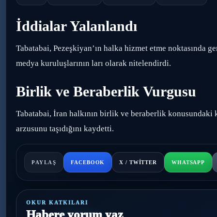
İddialar Yalanlandı
Tabatabai, Pezeşkiyan’ın halka hizmet etme noktasında geri
medya kuruluşlarının ları olarak nitelendirdi.
Birlik ve Beraberlik Vurgusu
Tabatabai, İran halkının birlik ve beraberlik konusundaki ka
arzusunu taşıdığını kaydetti.
PAYLAŞ
FACEBOOK
X / TWITTER
WHATSAPP
OKUR KATKILARI
Habere yorum yaz