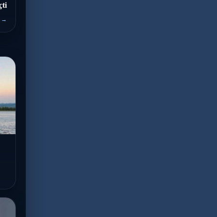
ti
 →