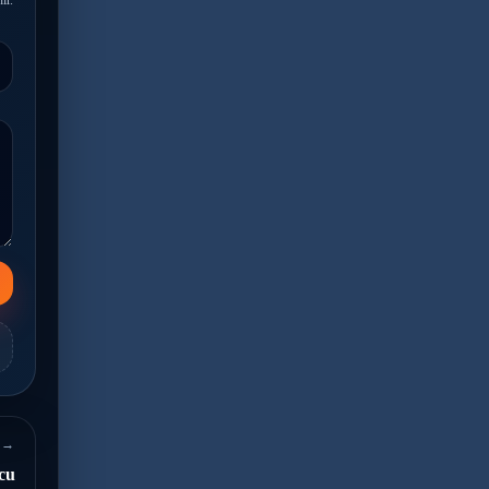
ır.
 →
lcu