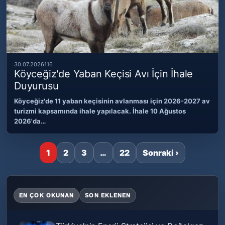
30.07.2026
116
Köyceğiz'de Yaban Keçisi Avı İçin İhale
Duyurusu
Köyceğiz'de 11 yaban keçisinin avlanması için 2026-2027 av
turizmi kapsamında ihale yapılacak. İhale 10 Ağustos
2026'da…
1
2
3
…
22
Sonraki ›
EN ÇOK OKUNAN
SON EKLENEN