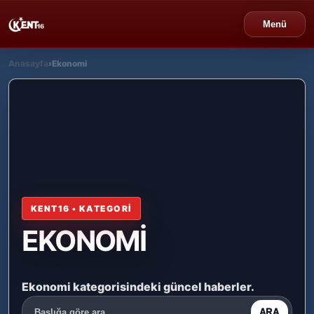
Menü
Anasayfa
›
Ekonomi
›
Bursa
›
Gündem
›
Politika
›
Spor
KENT16 • KATEGORİ
›
Ekonomi
EKONOMİ
›
Eğitim
Ekonomi kategorisindeki güncel haberler.
›
Dünya
ARA