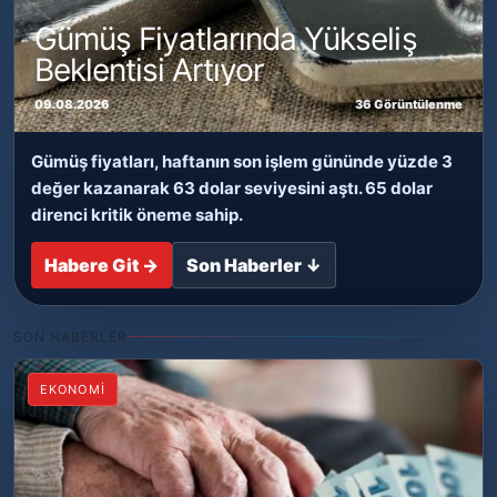
Gümüş Fiyatlarında Yükseliş
Beklentisi Artıyor
09.08.2026
36 Görüntülenme
Gümüş fiyatları, haftanın son işlem gününde yüzde 3
değer kazanarak 63 dolar seviyesini aştı. 65 dolar
direnci kritik öneme sahip.
Habere Git →
Son Haberler ↓
SON HABERLER
EKONOMİ