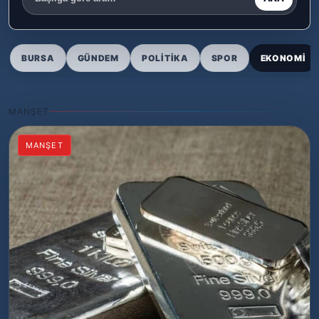
›
Magazin
›
Sağlık
BURSA
GÜNDEM
POLITIKA
SPOR
EKONOMI
›
Yaşam
MANŞET
MANŞET