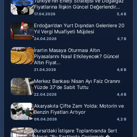
Türkiye'nin Enerji Stratejisi ve Doğalgaz
Fiyatlarına İlişkin Güncel Değerlendir…
17.04.2026
5,4 B
Erdoğan’dan Yurt Dışından Gelenlere 20
Yıl Vergi Muafiyeti Müjdesi
24.04.2026
4,7 B
İran'ın Masaya Oturması Altın
Piyasalarını Nasıl Etkileyecek? Güncel
Altın Fiyat…
21.04.2026
4,6 B
Merkez Bankası Nisan Ayı Faiz Oranını
Yüzde 37'de Sabit Tuttu
22.04.2026
4,4 B
Akaryakıta Çifte Zam Yolda: Motorin ve
Benzin Fiyatları Artıyor
06.04.2026
4,2 B
Bursa’daki İstişare Toplantısında Sert
Mesaj: “Bu Şartlarda Geçinmek �…