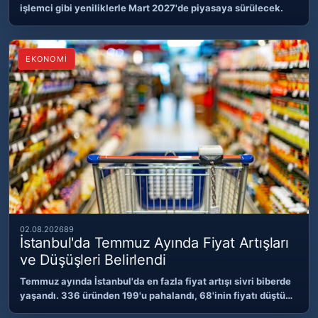
işlemci gibi yeniliklerle Mart 2027'de piyasaya sürülecek.
EKONOMİ
02.08.2026
89
İstanbul'da Temmuz Ayında Fiyat Artışları
ve Düşüşleri Belirlendi
Temmuz ayında İstanbul'da en fazla fiyat artışı sivri biberde
yaşandı. 336 üründen 199'u pahalandı, 68'inin fiyatı düştü…