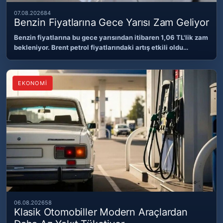
07.08.2026
84
Benzin Fiyatlarına Gece Yarısı Zam Geliyor
Benzin fiyatlarına bu gece yarısından itibaren 1,06 TL'lik zam
bekleniyor. Brent petrol fiyatlarındaki artış etkili oldu…
EKONOMİ
06.08.2026
58
Klasik Otomobiller Modern Araçlardan